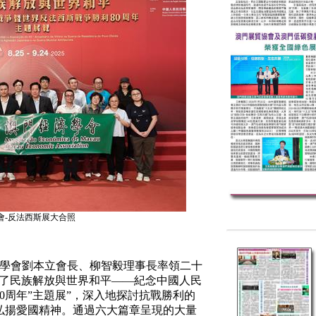
會-反法西斯展大合照
學會劉本立會長、柳智毅理事長率領二十
為了民族解放與世界和平
——
紀念中國人民
0
周年
”
主題展”，深入地探討抗戰勝利的
弘揚愛國精神。通過六大篇章呈現的大量