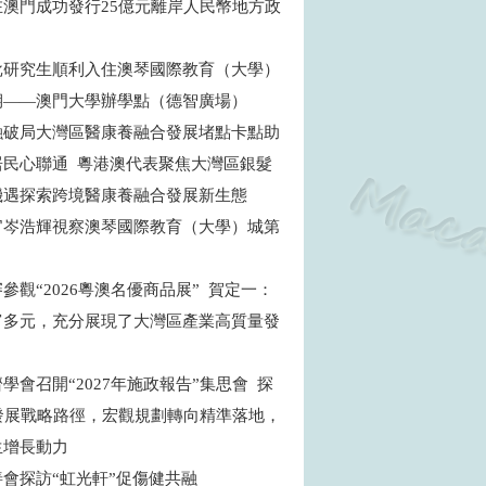
在澳門成功發行25億元離岸人民幣地方政
批研究生順利入住澳琴國際教育（大學）
期——澳門大學辦學點（德智廣場）
融破局大灣區醫康養融合發展堵點卡點助
居民心聯通 粵港澳代表聚焦大灣區銀髮
機遇探索跨境醫康養融合發展新生態
官岑浩輝視察澳琴國際教育（大學）城第
目
參觀“2026粵澳名優商品展” 賀定一：
富多元，充分展現了大灣區產業高質量發
學會召開“2027年施政報告”集思會 探
”發展戰略路徑，宏觀規劃轉向精準落地，
生增長動力
善會探訪“虹光軒”促傷健共融