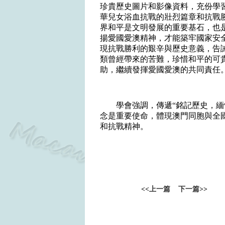
珍貴歷史圖片和影
像資料，充份學
華兒女浴血抗戰的壯烈篇章和抗戰
界和
平是文明發展的重要基石，也
揚愛國愛澳精神，才能築牢國家安
現抗戰勝利的
艱辛與
歷史意義，告
類曾經帶來的苦難，珍惜和平的可
助，繼續發揮愛國愛澳的共同責任
學會強調，
傳遞
“
銘記歷史，緬
念是重要使命，體現澳門同胞與全
和抗戰精神。
<<
上一篇
下一篇
>>