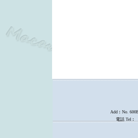
Add︰No. 600E, 
電話
Tel︰