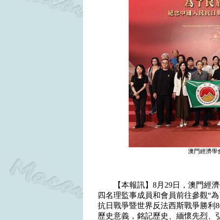
澳門經濟學
【本報訊】
8
月
29
日
，澳門經濟
四名理監事成員和會員前往參觀“
抗日戰爭暨世界反法西斯戰爭勝利
8
歷史意義，
銘記歷史、緬懷先烈、