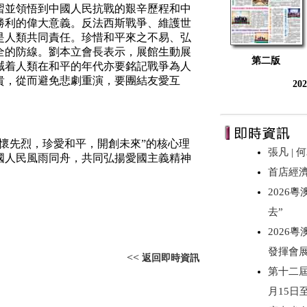
習並領悟到中國人民抗戰的艱辛歷程和中
勝利的偉大意義。反法西斯戰爭、維護世
是人類共同責任。珍惜和平來之不易、弘
全的防線。劉本立
會長
表示，展館生動展
第二版
誡着人類在和平的年代亦要銘記戰爭為人
貴，從而避免悲劇重演，要團結友愛互
20
。
懷先烈，珍愛和平，開創未來
”
的核心理
張凡 |
國人民風雨同舟，共同弘揚愛國主義精神
首店經
2026
去”
2026
發揮會
<<
返回即時資訊
第十二屆
月15日