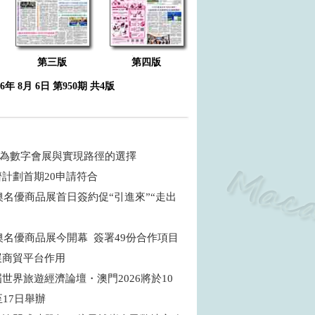
第三版
第四版
26年 8月 6日 第950期 共4版
 何為數字會展與實現路徑的選擇
濟計劃首期20申請符合
粵澳名優商品展首日簽約促“引進來”“走出
粵澳名優商品展今開幕 簽署49份合作項目
展商貿平台作用
世界旅遊經濟論壇・澳門2026將於10
至17日舉辦