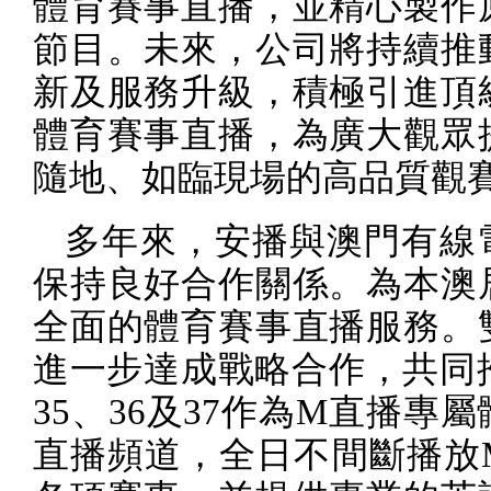
體育賽事直播，並精心製作
節目。未來，公司將持續推
新及服務升級，積極引進頂
體育賽事直播，為廣大觀眾
隨地、如臨現場的高品質觀
多年來，安播與澳門有線
保持良好合作關係。為本澳
全面的體育賽事直播服務。
進一步達成戰略合作，共同
35
、
36
及
37
作為
M
直播專屬
直播頻道，全日不間斷播放