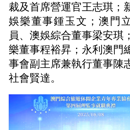
裁及首席營運官王志琪；
娛樂董事鍾玉文；澳門
員、澳娛綜合董事梁安琪
樂董事程裕昇；永利澳門
事會副主席兼執行董事陳
社會賢達。