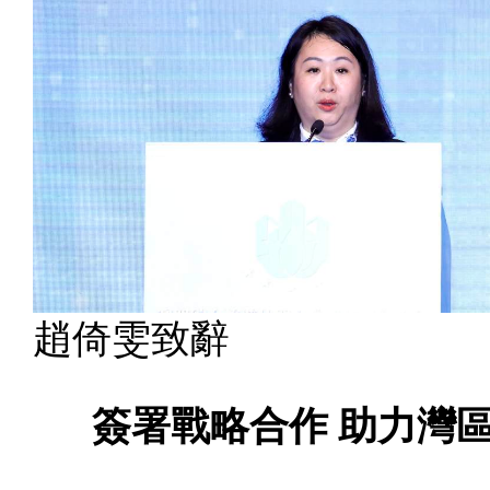
趙倚雯致辭
簽署戰略合作 助力灣