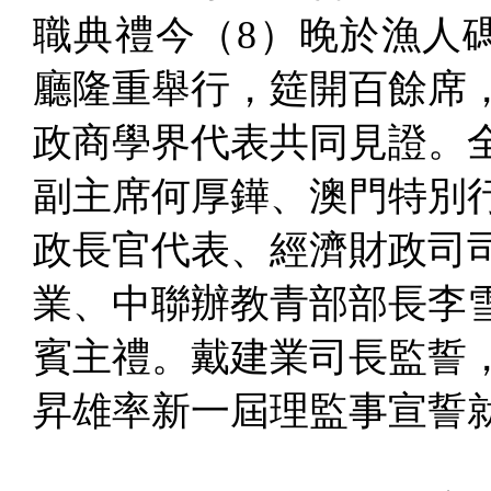
職典禮今（8）晚於漁人
廳隆重舉行，筵開百餘席
政商學界代表共同見證。
副主席何厚鏵、澳門特別
政長官代表、經濟財政司
業、中聯辦教青部部長李
賓主禮。戴建業司長監誓
昇雄率新一屆理監事宣誓