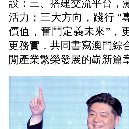
設；三、搭建交流平台，
活力；三大方向，踐行 “
價值，奮鬥定義未來”，
更務實，共同書寫澳門綜
閒產業繁榮發展的嶄新篇