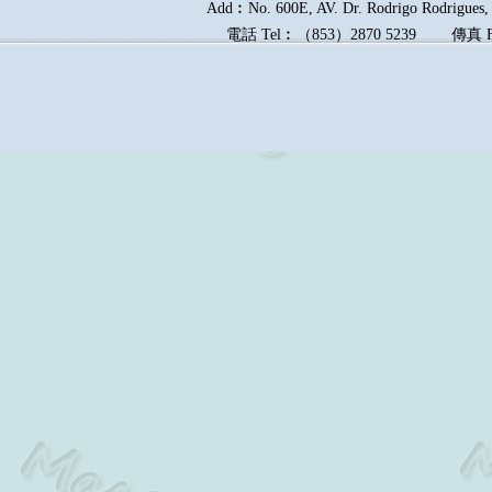
Add︰No. 600E, AV. Dr. Rodrigo Rodrigues, E
電話
Tel︰
（
853
）
2870 5239
傳真