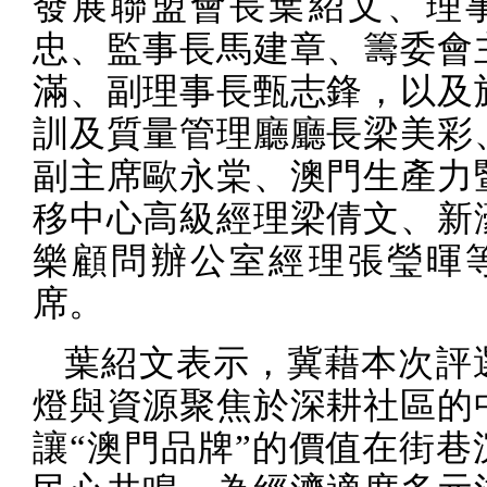
發展聯盟會長葉紹文、理
忠、監事長馬建章、籌委會
滿、副理事長甄志鋒，以及
訓及質量管理廳廳長梁美彩
副主席歐永棠、澳門生產力
移中心高級經理梁倩文、新
樂顧問辦公室經理張瑩暉
席。
葉紹文表示，冀藉本次評
燈與資源聚焦於深耕社區的
讓“澳門品牌”的價值在街巷