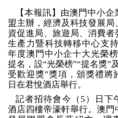
【本報訊】由澳門中小企
盟主辦，經濟及科技發展局
資促進局、旅遊局、消費者
生產力暨科技轉移中心支持
年度澳門中小企十大光榮
提名，設
“
光榮榜
”“
提名獎
”
受歡迎獎
”
獎項，頒獎禮將
日在君悅酒店舉行。
記者招待會今（
5
）日下
酒店四樓帝濠軒舉行。澳門