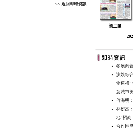
<<
返回即時資訊
第二版
20
參展商
澳娛綜合
食巡禮”
意城市美
何海明
林衍杰：
地”招
合作區產