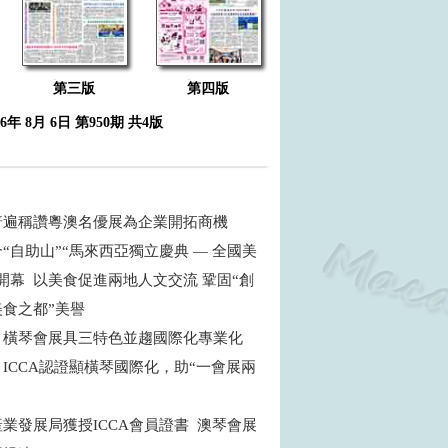
第三版
第四版
26年 8月 6日 第950期 共4版
普遍稱讚粵澳名優展為企業開拓商機
“自助山”“馬來西亞獨立慶典 — 全國美
開幕 以美食促進兩地人文交流 鞏固“創
食之都”美譽
：橫琴會展具三特色並趨國際化專業化
ICCA認證顯橫琴國際化，助“一會展兩
商
業發展局獲授ICCA會員證書 澳琴會展