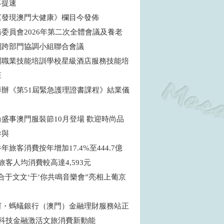
再提速
《發現澳門大健康》欄目今發佈
委員會2026年第二次全體會議及養老
制跨部門協調小組聯合會議
訓職業技能培訓學校星級酒店服務技能培
班
舉辦《第51屆緊急護理證書課程》結業儀
盛事澳門服裝節10月登場 歡迎時尚品
參與
年旅客消費按年增加17.4%至444.7億
旅客人均消費較高達4,593元
合于文文‘于’你共鳴音樂會”亮相上葡京
河・螞蟻銀行（澳門）金融理財服務站正
 科技金融激活文旅消費新動能