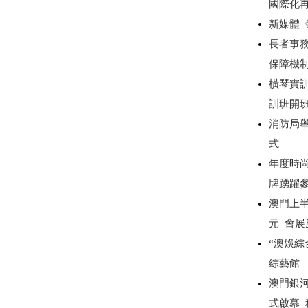
國際化
新媒體
長者事務
保障機
橫琴實
訓班開
消防局
式
年度時尚
牌踴躍
澳門上半
元 會展
“澳娛綜
綜藝館
澳門銀
式啟幕