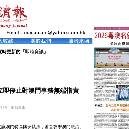
實時更新的「
即時資訊
」
立即停止對澳門事務無端指責
8月3日
即時資訊
妄議澳門特區國安執法，蓄意攻擊澳門法治、