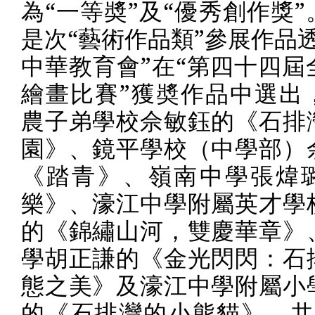
為“一等奬”及“優秀創作獎
是次“藝術作品類”參展作品
中華教育會”在“第四十四屆
繪畫比賽”獲奬作品中選出
農子弟學校佘敏鈺的《石排
園》、鏡平學校（中學部）
《踏青》、嶺南中學張煒
樂》、濠江中學附屬英才學
的《錦繡山河，雙慶華章》
學胡正謙的《金光閃閃：石
態之美》及濠江中學附屬小
的《石排灣的小熊貓》，共