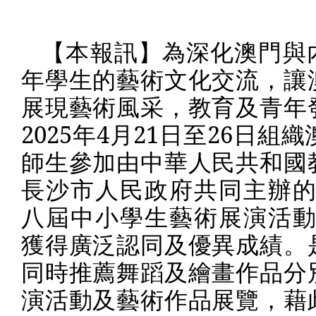
【本報訊】為深化澳門與
年學生的藝術文化交流，讓
展現藝術風采，教育及青年
2025
年
4
月
21
日至
26
日組織
師生參加由中華人民共和國
長沙市人民政府共同主辦的
八屆中小學生藝術展演活動
獲得廣泛認同及優異成績。
同時推薦舞蹈及繪畫作品分
演活動及藝術作品展覽，藉