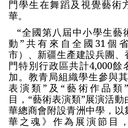
門學生在舞蹈及視覺藝術
華。
“全國第八屆中小學生藝
動”共有來自全國
31
個
市）、新疆生產建設兵團、
門特別行政區共計
4,000
餘
加。教青局組織學生參與其
表演類”及“藝術作品類
目，“藝術表演類”展演活動
華總商會附設青洲中學，以
華之魂》作為展演節目