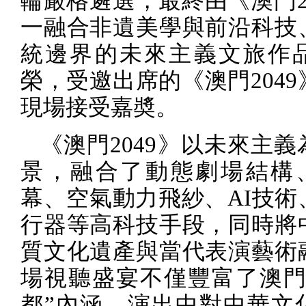
輪嚴格遴選，最終由《澳門
一融合非遺美學與前沿科技
統邊界的未來主義文旅作
榮，受邀出席的《澳門
2049
現場接受嘉奬。
《澳門
2049
》以未來主義
景，融合了動態劇場結構
幕、空氣動力飛紗、
AI
技術
行器等高科技手段，同時將
質文化遺產與當代表演藝術
場視聽盛宴不僅豐富了澳門
都”內涵，演出中對中華文