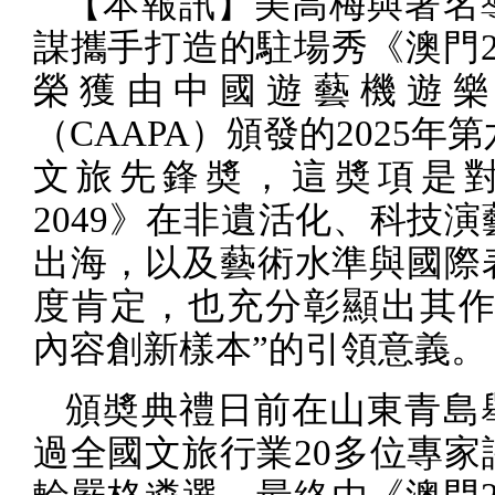
【本報訊】美高梅與著名
謀攜手打造的駐場秀《澳門
榮獲由中國遊藝機遊樂
（
CAAPA
）頒發的
2025
年第
文旅先鋒奬，這奬項是
2049
》在非遺活化、科技演
出海，以及藝術水準與國際
度肯定，也充分彰顯出其作
內容創新樣本”的引領意義。
頒奬典禮日前在山東青島
過全國文旅行業
20
多位專家