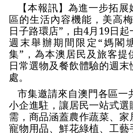
【本報訊】為進一步拓展
區的生活內容機能，美高梅
日子路環店”，由
4
月
19
日起
週末舉辦期間限定“媽閣
集”，為本澳居民及旅客提
日常選物及餐飲體驗的週末
處。
市集邀請來自澳門各區一
小企進駐，讓居民一站式選
需，商品涵蓋農作蔬菜、家
寵物用品、鮮花綠植、工藝