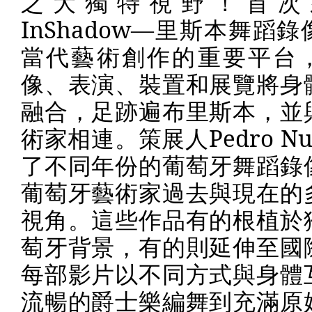
之大獨特視野！首次
InShadow
—里斯本舞蹈錄
當代藝術創作的重要平台
像、表演、裝置和展覽將身
融合，足跡遍布里斯本，並
術家相連。策展人
Pedro Nu
了不同年份的葡萄牙舞蹈錄
葡萄牙藝術家過去與現在的
視角。這些作品有的根植於
萄牙背景，有的則延伸至國
每部影片以不同方式與身體
流暢的爵士樂編舞到充滿原