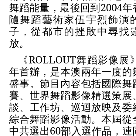
舞蹈能量，最後回到
2004
年
隨舞蹈藝術家伍宇烈飾演
子，從都市的挫敗中尋找
放。
《
ROLLOUT
舞蹈影像展
年
⾸
辦，是本澳兩年
⼀
度的
盛事。節
⽬
內容包括國際舞
賽、世界舞蹈影像精選策展
談、工作坊、巡迴放映及委
綜合舞蹈影像活動。本屆從
中
共選出
60
部入選作品，連