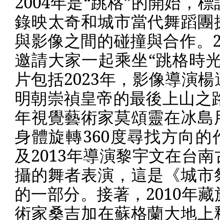
2004
年是“跳格”的開始，標
錄映太奇和城市當代舞蹈團
與影像之間的碰撞與合作。
邀請大家一起乘坐“跳格時光
片包括
2023
年，影像導演楊
明朝崇禎皇帝的最後上山之
年視覺藝術家莫頌靈在冰島
身體旋轉
360
度尋找方向的
及
2013
年導演黎宇文在台南
攝的舞者表演，這是《城市
的一部分。接著，
2010
年藏
術家桑吉加在蘇格蘭大地上