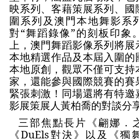
映系列、客藉策展系列、國
圍系列及澳門本地舞影系
對“舞蹈錄像”的刻板印象
上，澳門舞蹈影像系列將展
本地精選作品及本屆入圍的
本地原創，觀眾不僅可支持
家，還能參與國際競賽的賽
緊張刺激！同場還將有特邀
影展策展人黃柏喬的對談分
三部焦點長片《翩娜．
《
DuEls
對決》以及《獨