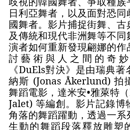
歧視的韓國舞者、爭取種族
日利亞舞者，以及面對恐同
國舞者。影片捕捉街舞、古
及傳統和現代非洲舞等不同
演者如何重新發現翩娜的作
討藝術與人之間的奇妙
《
DuEls
對決》是由瑞典著
納斯
(Jonas Åkerlund)
拍
舞蹈電影，達米安•雅萊特（
Jalet)
等編創。影片記錄博
角落的舞蹈躍動，透過一系
生動的舞蹈段落釋放雕塑