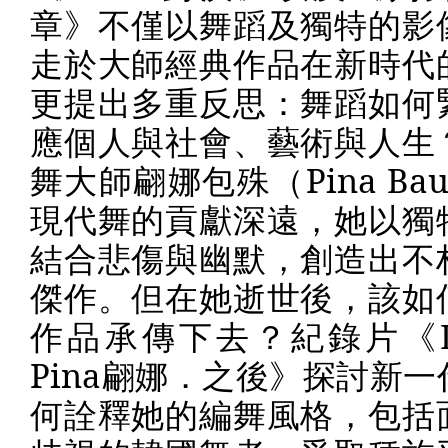
章》不僅以舞蹈及獨特的影
走於大師經典作品在新時代
更提出多重反思：舞蹈如何
應個人與社會、藝術與人生
舞大師翩娜包殊（
Pina Bau
現代舞的貢獻深遠，她以獨
結合悲傷與幽默，創造出不
傑作。但在她逝世後，該如
作品承傳下去？紀錄片《
Pina
翩娜．之後》探討新一
何詮釋她的編舞風格，包括