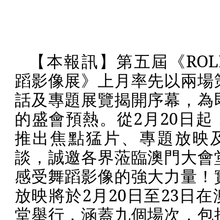
【本報訊】第五屆《
ROL
蹈影像展》上月率先以兩場
話及專題展覽揭開序幕，為
的盛會預熱。從
2
月
20
日起
推出焦點猛片、專題放映
談，誠邀各界蒞臨澳門大會
感受舞蹈影像的強大力量！
放映將於
2
月
20
日至
23
日在
堂舉行，涵蓋九個場次，包