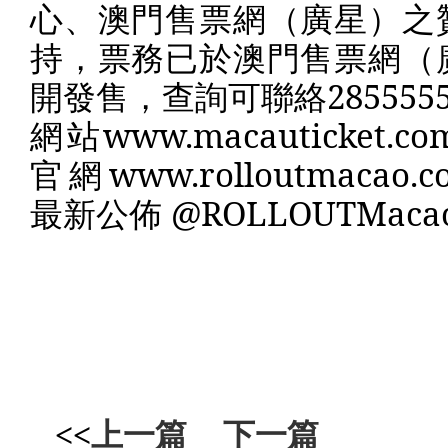
心、澳門售票網（廣星）之
持，票務已於澳門售票網（
開發售，查詢可聯絡
285555
網站
www.macauticket.co
官網
www.rolloutmacao.c
最新公佈
@ROLLOUTMaca
<<
上一篇
下一篇