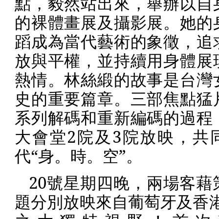
點，毅然站出來，舉辦以自
的裸體畫展及攝影展。她的
蹈成為當代藝術的象徵，追
放與平權，並持續用身體展
熱情。林絲緞的故事是台灣
史的重要篇章。三部焦點猛
系列解碼和重新編碼的過程
大會堂
2
院及
3
院放映，共
代“身。時。空”。
20
號星期四晚，兩場客藉
題分別放映來自葡萄牙及香