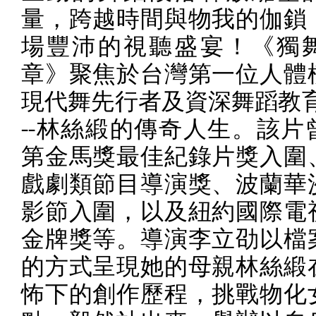
量，跨越時間與物我的伽鎖
場豐沛的視聽盛宴！《獨
章》聚焦於台灣第一位人體
現代舞先行者及資深舞蹈教
--
林絲緞的傳奇人生。該片
第金馬獎最佳紀錄片獎入圍
戲劇類節目導演獎、波蘭華
影節入圍，以及紐約國際電
金牌獎等。導演李立劭以檔
的方式呈現她的母親林絲緞
怖下的創作歷程，挑戰物化