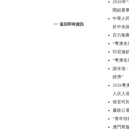
2026
開組賽
中華人
<<
返回即時資訊
於中央
百力集
“粵澳
印尼連
“粵澳名
謝永強：
經濟”
2026
人次入
保安司與
廉政公署
“青年領
澳門華