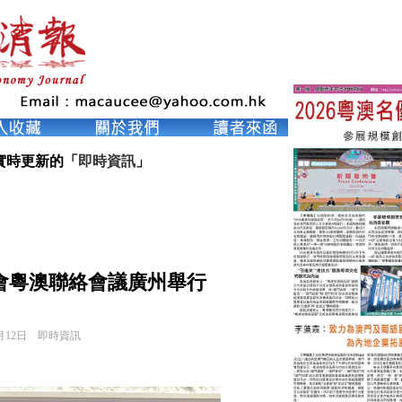
實時更新的「
即時資訊
」
會粵澳聯絡會議廣州舉行
月12日
即時資訊