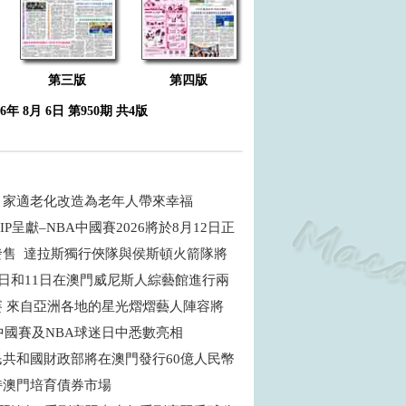
第三版
第四版
26年 8月 6日 第950期 共4版
：家適老化改造為老年人帶來幸福
IP呈獻–NBA中國賽2026將於8月12日正
發售 達拉斯獨行俠隊與侯斯頓火箭隊將
9日和11日在澳門威尼斯人綜藝館進行兩
賽 來自亞洲各地的星光熠熠藝人陣容將
中國賽及NBA球迷日中悉數亮相
民共和國財政部將在澳門發行60億人民幣
持澳門培育債券市場