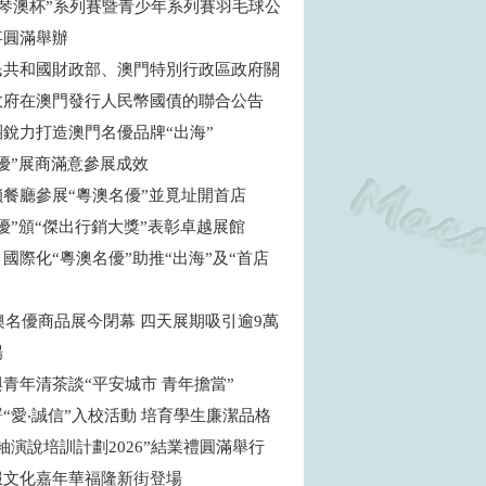
年“琴澳杯”系列賽暨青少年系列賽羽毛球公
事圓滿舉辦
民共和國財政部、澳門特別行政區政府關
政府在澳門發行人民幣國債的聯合公告
團銳力打造澳門名優品牌“出海”
名優”展商滿意參展成效
鎖餐廳參展“粵澳名優”並覓址開首店
優”頒“傑出行銷大獎”表彰卓越展館
國際化“粵澳名優”助推“出海”及“首店
粵澳名優商品展今閉幕 四天展期吸引逾9萬
場
青年清茶談“平安城市 青年擔當”
“愛‧誠信”入校活動 培育學生廉潔品格
袖演說培訓計劃2026”結業禮圓滿舉行
服文化嘉年華福隆新街登場