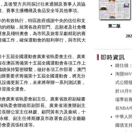
，及後雙方共同探討往來通關及賽事人員協
者、賽事主播機構及食品安全等其他事項。
作的有效執行，特區政府感謝中央的信任和支
第二版
動的經驗，統籌各政府部門、志願者及社會機
運會及殘特奧會，為市民及旅客呈獻精彩的賽
20
籌備工作，確保運動會的順利舉行，與市民大
第十五屆全國運動會廣東省執委會主任、廣東
省在澳區籌備第十五屆全國運動會各項工作上
鐘仕雄
繼續保持緊密聯繫，做好各項工作部署，澳門
淘寶88V
的辦賽要求籌備第十五屆全國運動會，將充分
及設備更新工作，未來將舉辦一系列測試賽，
式公開
件迎接全運會。
於10月
動會廣東省執委會副主任、廣東省政府副秘書
場季前
省執委會聯絡部副部長、廣東省港澳辦副主
在NBA
司長辦公室主任林媛、顧問黃有力及秦斌，十
中華人
永權、副主任傅斯娜及市政署食品安全廳廳
委會委員張桂達等。
國債支