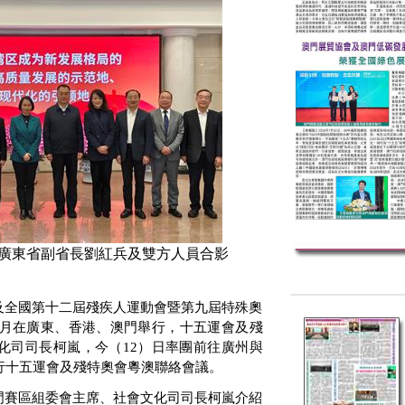
廣東省副省長劉紅兵及雙方人員合影
及全國第十二屆殘疾人運動會暨第九屆特殊奧
月在廣東、香港、澳門舉行，十五運會及殘
化司司長柯嵐，今（
12
）日率團前往廣州與
行十五運會及殘特奧會粵澳聯絡會議。
門賽區組委會主席、社會文化司司長柯嵐介紹