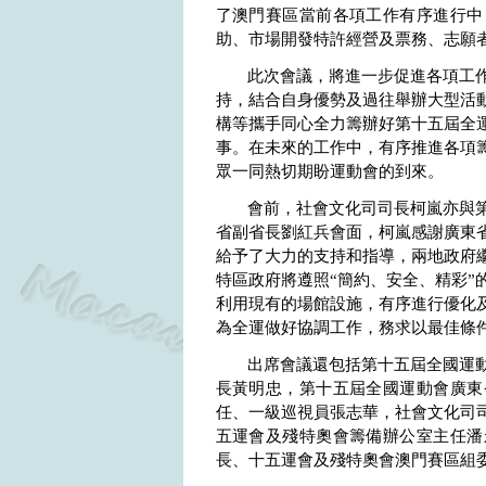
了澳門賽區當前各項工作有序進行中
助、市場開發特許經營及票務、志願
此次會議，將進一步促進各項工
持，結合自身優勢及過往舉辦大型活
構等攜手同心全力籌辦好第十五屆全
事。在未來的工作中，有序推進各項
眾一同熱切期盼運動會的到來。
會前，社會文化司司長柯嵐亦與
省副省長劉紅兵會面，柯嵐感謝廣東
給予了大力的支持和指導，兩地政府
特區政府將遵照“簡約、安全、精彩”
利用現有的場館設施，有序進行優化
為全運做好協調工作，務求以最佳條
出席會議還包括第十五屆全國運
長黃明忠，第十五屆全國運動會廣東
任、一級巡視員張志華，社會文化司
五運會及殘特奧會籌備辦公室主任潘
長、十五運會及殘特奧會澳門賽區組