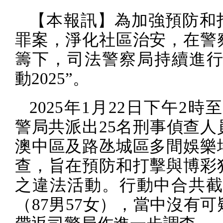
【本報訊】為加強預防和
罪案，淨化社區治安，在警
籌下，司法警察局持續進行
動
2025
”。
2025
年
1
月
22
日下午
2
時
警局共派出
25
名刑事偵查人
澳中區及路氹城區多間娛樂
查，旨在預防和打擊與博彩
之違法活動。行動中合共
（
87
男
57
女），當中沒有可