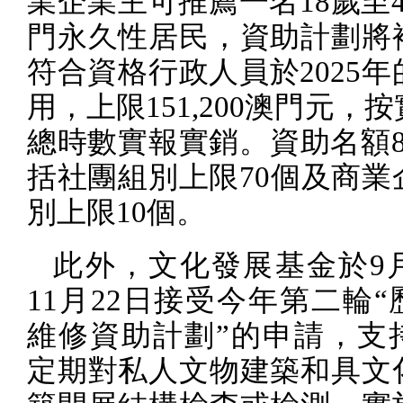
業企業主可推薦一名
18
歲至
門永久性居民，資助計劃將
符合資格行政人員於
2025
年
用，上限
151,200
澳門元，按
總時數實報實銷。資助名額
括社團組別上限
70
個及商業
別上限
10
個。
此外，文化發展基金於
9
11
月
22
日接受今年第二輪“
維修資助計劃”的申請，支
定期對私人文物建築和具文