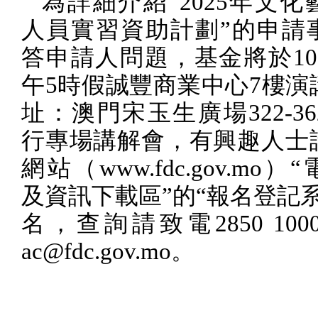
為詳細介紹“
2025
年文化
人員實習資助計劃”的申請
答申請人問題，基金將於
10
午
5
時假誠豐商業中心
7
樓演
址：澳門宋玉生廣場
322-36
行專場講解會，有興趣人士
網站（
www.fdc.gov.mo
）“
及資訊下載區”的“報名登記
名，查詢請致電
2850 100
ac@fdc.gov.mo
。