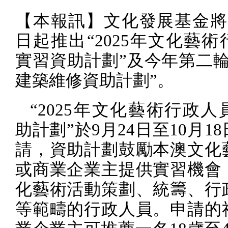
【本報訊】文化發展基金將
日起推出“
2025
年文化藝術
實習資助計劃”及今年第二輪
建築維修資助計劃”。
“
2025
年文化藝術行政人
助計劃”於
9
月
24
日至
10
月
18
請，資助計劃鼓勵本澳文化
或商業企業主提供實習機會
化藝術活動策劃、統籌、行
等範疇的行政人員。申請的