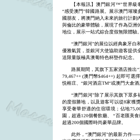
【本報訊】澳門銀河™”世界級
“感受澳門”韓國路展。展示澳門璀璨
國朋友，將澳門納入未來的旅行計劃內
與倫比的豪華體驗，展現了作為亞洲
地位，展示一站式綜合度假無限體驗
“澳門銀河”的展位以經典象牙白
優雅氣質，並銀河大使協助遊客提供
送限量版極具澳葡特色杯墊作紀念。
路展期間，其旗下五家酒店推出“
79,467++ (
澳門幣
$464++)
起即可選擇
悦榕庄、“銀河酒店
TM“
或澳門大倉酒
“澳門銀河”除了展示其旗下眾
的度假勝地，以及遊客可以從
8
家獲
享受奢華舒適的住宿環境；佔地
75,0
園，超過
120
個餐飲廳、 “百老匯美
超過
200
個國際時尚豪華品牌。
此外，“澳門銀河”的最新力作—