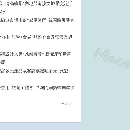
金･情滿贛鄱”內地與港澳文旅界交流活
舉行
際旅遊市場推廣“感受澳門”韓國路展受歡
力推“旅遊+會展”辦推介會及韓澳業界
和設計大獎“凡爾賽獎” 新濠摩珀斯亮
路展
豐富多元產品吸客訪澳體驗多元“旅遊
合善用“旅遊＋體育”助澳門開拓韓國客源