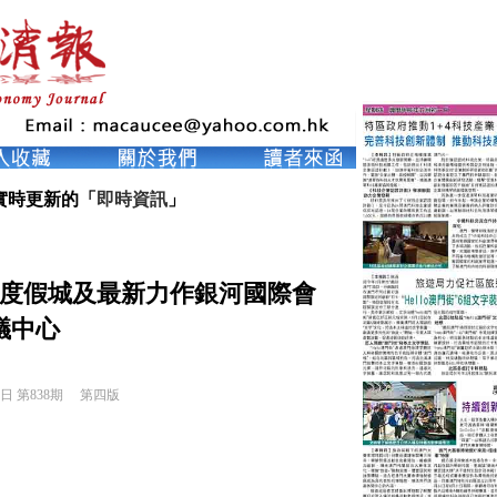
實時更新的「
即時資訊
」
合度假城及最新力作銀河國際會
議中心
6日 第838期 
第四版