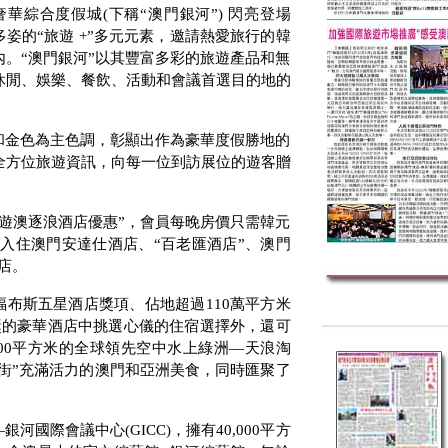
奢華綜合度假城
(
下稱“澳門銀河”
)
閃亮登場
多姿的“旅遊
+
”多元元素，邀請熱愛旅行的韓
。“澳門銀河”以其豐富多彩的旅遊產品和無
休閒、娛樂、餐飲、活動和會議首選目的地的
。
和金色為主色調，彰顯出作為豪華度假勝地的
全方位旅遊資訊，向每一位到訪展位的遊客贈
遊澳逐浪酒店優惠”，會員每晚房價只需韓元
入住澳門安達仕酒店、“百老匯酒店”、澳門
店。
多福布斯五星酒店獎項、佔地超過
110
萬平方米
獎的豪華酒店中挑選心儀的住宿選擇外，還可
00
平方米的全球領先空中水上綠洲—天浪淘
食街”充滿活力的澳門和亞洲美食，同時匯聚了
—銀河國際會議中心
(GICC)
，擁有
40,000
平方