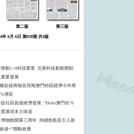
第二版
第三版
24年 6月 6日 第838期 共4版
推動1+4科技產業 完善科技創新體制
技產業發展
四條款磋商報告預期澳門特區經濟今年將
.9%增長
促社區旅遊經濟發展 “Hello澳門街”6
裝置展現本土味道
車博物館開幕三周年 持續創新及引入新
“旅遊+”聯動效應