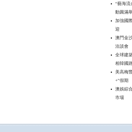
“藝海流
動圓滿
加強國
迎
澳門金沙
洽談會
全球建築
相韓國
美高梅
+”假期
澳娛綜
市場