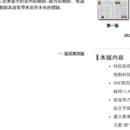
人全澳最大的室內綜藝館
--
銀河綜藝館。無論
都能為遊客帶來前所未有的體驗。
第一版
20
<<
返回第四版
特區政府
推動科
IMF第
錄得13
旅遊局力
組文字
慶大賽
元素 增