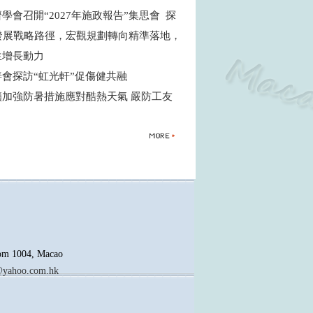
學會召開“2027年施政報告”集思會 探
”發展戰略路徑，宏觀規劃轉向精準落地，
生增長動力
善會探訪“虹光軒”促傷健共融
籲加強防暑措施應對酷熱天氣 嚴防工友
oom 1004, Macao
yahoo.com.hk