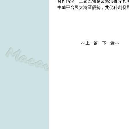
合作情況。三家巴葡企業路演推介其
中葡平台與大灣區優勢，共促科創發
<<
上一篇
下一篇
>>