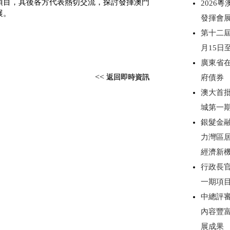
項目，其後各方代表熱切交流，探討發揮澳門
2026
展。
發揮會
第十二屆
月15日
廣東省
<<
返回即時資訊
府債券
澳大首
城第一
銀髮金
力灣區
經濟新
行政長
一期項
中總評審
內容豐
展成果