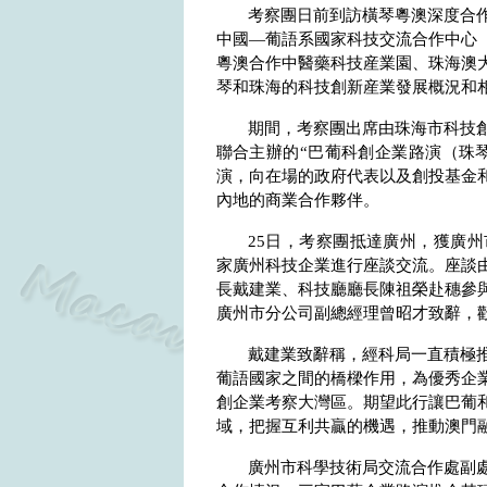
考察團日前到訪橫琴粵澳深度合
中國—葡語系國家科技交流合作中心
粵澳合作中醫藥科技産業園、珠海澳
琴和珠海的科技創新産業發展概況和
期間，考察團出席由珠海市科技
聯合主辦的“巴葡科創企業路演（珠
演，向在場的政府代表以及創投基金
內地的商業合作夥伴。
25
日，考察團抵達廣州，獲廣州
家廣州科技企業進行座談交流。座談
長戴建業、科技廳廳長陳祖榮赴穗參
廣州市分公司副總經理曾昭才致辭，
戴建業致辭稱，經科局一直積極
葡語國家之間的橋樑作用，為優秀企
創企業考察大灣區。期望此行讓巴葡
域，把握互利共贏的機遇，推動澳門
廣州市科學技術局交流合作處副