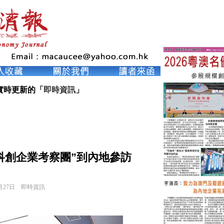
實時更新的「
即時資訊
」
科創企業考察團”到內地參訪
月27日
即時資訊