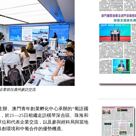
企業前往廣州參訪交流
主辦、澳門青年創業孵化中心承辦的“葡語國
”，於
21
—
25
日相繼走訪橫琴深合區、珠海和
單位和代表企業交流，以及參與經科局與當地
科創環境和中葡合作的優勢機遇。