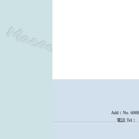
Add︰No. 600E, 
電話
Tel︰