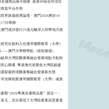
粵澳名優商品展今開幕 簽署49份合作項目
展商貿平台作用
世界旅遊經濟論壇・澳門2026將於10
至17日舉辦
在澳門成功發行25億元離岸人民幣地方政
批研究生順利入住澳琴國際教育（大學）
期——澳門大學辦學點（德智廣場）
融破局大灣區醫康養融合發展堵點卡點助
居民心聯通 粵港澳代表聚焦大灣區銀髮
機遇探索跨境醫康養融合發展新生態
官岑浩輝視察澳琴國際教育（大學）城第
目
參觀“2026粵澳名優商品展” 賀定一：
富多元，充分展現了大灣區產業高質量發