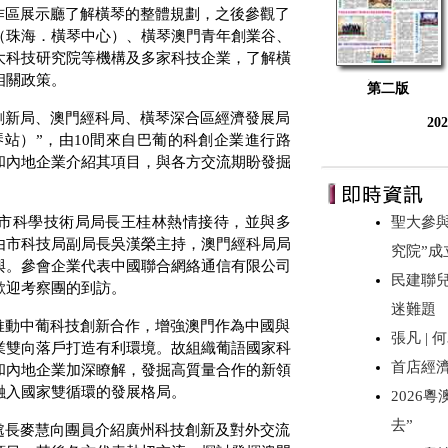
作區展示廳了解橫琴的整體規劃，之後參觀了
（珠海．橫琴中心）、橫琴澳門青年創業谷、
大科技研究院等機構及多家科技企業，了解橫
相關政策。
第二版
創新局、澳門經科局、橫琴深合區經濟發展局
20
琴站）”，由
10
間來自巴葡的科創企業進行路
和內地企業介紹其項目，與各方交流期盼發掘
市科學技術局局長王桂林熱情接待，並與多
聖大參
由市科技局副局長吳漢榮主持，澳門經科局局
究院”
與。參會企業代表中國聯合網絡通信有限公司
民建聯
歡迎考察團的到訪。
迷難題
推動中葡科技創新合作，增強澳門作為中國與
張凡 |
業雙向落戶打造有利環境。故組織葡語國家科
首店經
和內地企業加深瞭解，發掘高質量合作的新領
融入國家雙循環的發展格局。
2026
去”
處長麥慧向團員介紹廣州科技創新及對外交流