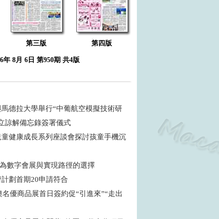
第三版
第四版
26年 8月 6日 第950期 共4版
與馬德拉大學舉行“中葡航空模擬技術研
成立諒解備忘錄簽署儀式
兒童健康成長系列座談會探討孩童手機沉
 何為數字會展與實現路徑的選擇
濟計劃首期20申請符合
粵澳名優商品展首日簽約促“引進來”“走出